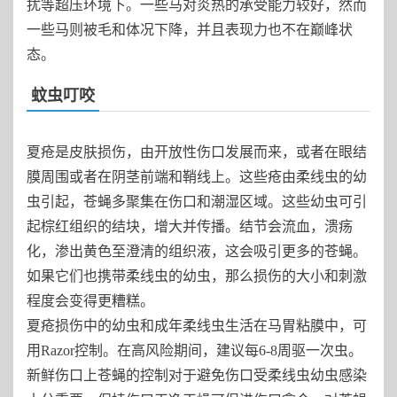
扰等超压环境下。一些马对炎热的承受能力较好，然而
一些马则被毛和体况下降，并且表现力也不在巅峰状
态。
蚊虫叮咬
夏疮是皮肤损伤，由开放性伤口发展而来，或者在眼结
膜周围或者在阴茎前端和鞘线上。这些疮由柔线虫的幼
虫引起，苍蝇多聚集在伤口和潮湿区域。这些幼虫可引
起棕红组织的结块，增大并传播。结节会流血，溃疡
化，渗出黄色至澄清的组织液，这会吸引更多的苍蝇。
如果它们也携带柔线虫的幼虫，那么损伤的大小和刺激
程度会变得更糟糕。
夏疮损伤中的幼虫和成年柔线虫生活在马胃粘膜中，可
用Razor控制。在高风险期间，建议每6-8周驱一次虫。
新鲜伤口上苍蝇的控制对于避免伤口受柔线虫幼虫感染