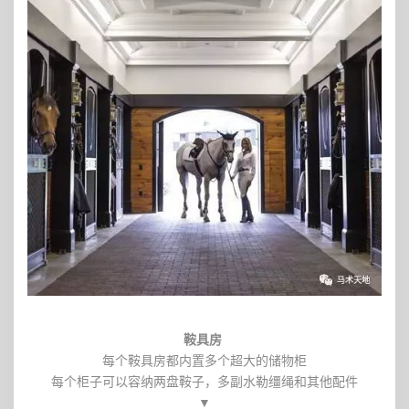
鞍具房
每个鞍具房都内置多个超大的储物柜
每个柜子可以容纳两盘鞍子，多副水勒缰绳和其他配件
▼