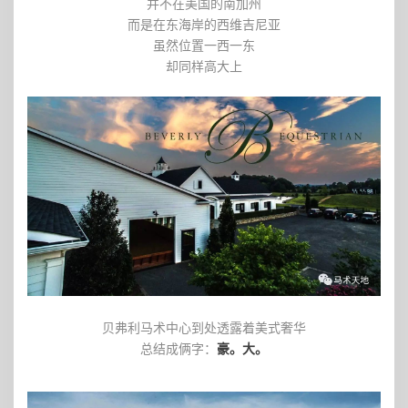
并不在美国的南加州
而是在东海岸的西维吉尼亚
虽然位置一西一东
却同样高大上
贝弗利马术中心到处透露着美式奢华
总结成俩字：
豪。大。