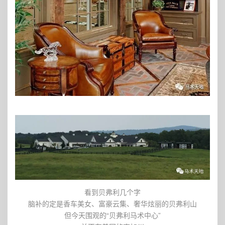
看到贝弗利几个字
脑补的定是香车美女、富豪云集、奢华炫丽的贝弗利山
但今天围观的“贝弗利马术中心”