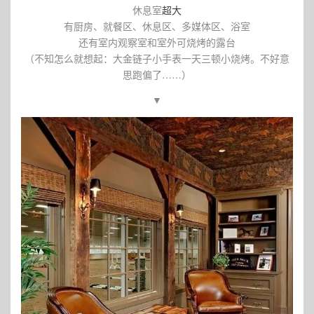
休息室
超大
有厨房、就餐区、休息区、多媒体区、浴室
还有
室内观察室和室外可烧烤的露台
（不知怎么就想起：
大金链子小手表一天三顿小烧烤。
不好意
思跑偏了……）
▼