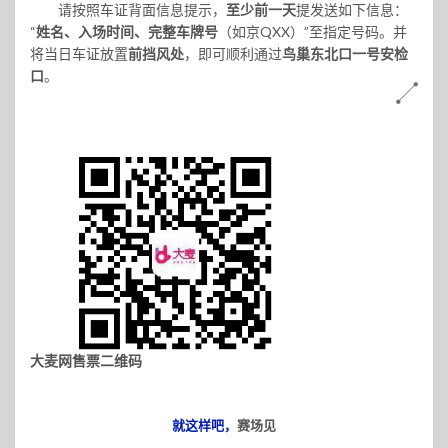
请按照车证背面信息提示，
至少前一天
提发送如下信息：
“
（如京QXX）”至指定号码。并
姓名、入
场时间、完整车牌号
将当日车证放置
前挡风处
，即可顺利通过
鸟巢东北口一号安检
口
。
大麦网售票二维码
就这样吧，
赛场见