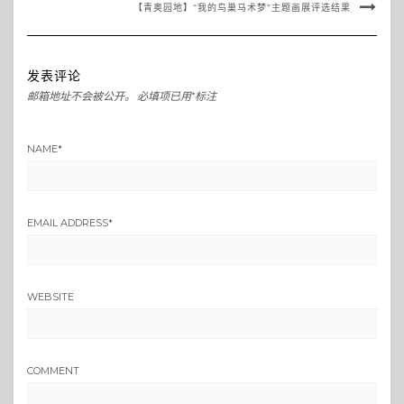
【青奥园地】“我的鸟巢马术梦”主题画展评选结果
发表评论
邮箱地址不会被公开。
必填项已用
*
标注
NAME
*
EMAIL ADDRESS
*
WEBSITE
COMMENT