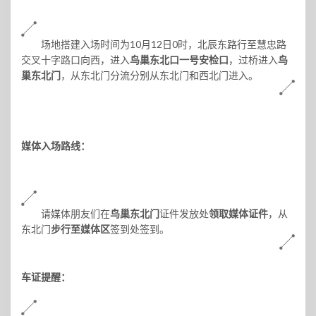
场地搭建入场时间为10月12日0时，北辰东路行至慧忠路
交叉十字路口向西，进入
鸟巢东北口
一号安检口
，过桥进入
鸟
巢东北门
，从东北门分流分别从东北门和西北门进入。
媒体入场路线：
请媒体朋友们在
鸟巢东北门
证件发放处
领取媒体证件
，从
东北门
步行至媒体区
签到处签到。
车证提醒：