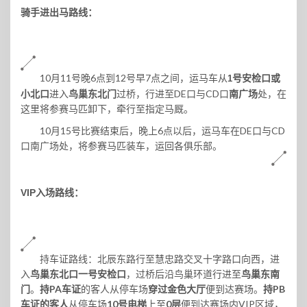
骑手进出马路线：
10月11号晚6点到12号早7点之间，运马车从
号安
检口或
1
进入
鸟巢
东北门
过桥，行进至DE口与CD口
南广场
处，在
小北口
这里将参赛马匹卸下，牵行至指定马厩。
10月15号比赛结束后，晚上6点以后，运马车在DE口与CD
口南广场处，将参赛马匹装车，运回各俱乐部。
VIP入场路线：
持车证路线
：
北辰东路行至慧忠路交叉十字路口向西，进
入
鸟巢东北口一号安检口
，过桥后沿鸟巢环道行进至
鸟巢东南
门
。
持PA车证
的客人从停车场
便到达赛场。
持PB
穿过
金色大厅
车证的客人
从停车场
10号电梯
上至
0层
便到达赛场内VIP区域，