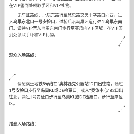
在VIP签到处领取手环和VIP礼物。
无车证路线：
北辰东路行至慧忠路交叉十字路口向西，进
入
鸟巢东北口一号安检口
，过桥后沿鸟巢环道行进至
鸟巢东南
门
。请持VIP票从鸟巢东南门步行至赛场内VIP区域，在VIP签
到处领取手环和VIP礼物。
观众入场路线：
请您乘坐
地铁8号线
在
“奥林匹克公园站”D口出往南
，通过
1号安检口
步行至
鸟巢KL或DE检票口
。或从
“奥体中心”B2口出
往北
，通过1号安检口步行至
鸟巢KL或DE检票口
。步行至座位
区。
搭建入场路线：